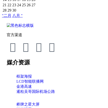
21
22
23
24
25
26
27
28
29
30
"二月
八月 "
官方渠道
媒介资源
框架海报
LCD智能联播网
金港高速
暹粒吴哥国际机场公路
桥牌之星大屏